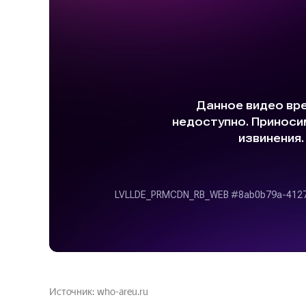
Источник
who-areu.ru