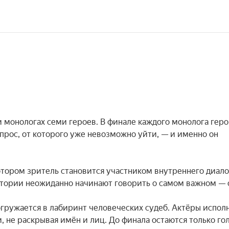
 монологах семи героев. В финале каждого монолога геро
рос, от которого уже невозможно уйти, — и именно он 
тором зритель становится участником внутреннего диалог
тории неожиданно начинают говорить о самом важном — о 
гружается в лабиринт человеческих судеб. Актёры исполн
не раскрывая имён и лиц. До финала остаются только голо