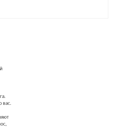
й 
а. 
вас.

яют 
с, 