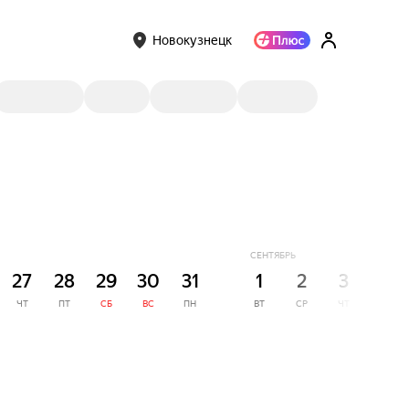
Новокузнецк
СЕНТЯБРЬ
27
28
29
30
31
1
2
3
4
ЧТ
ПТ
СБ
ВС
ПН
ВТ
СР
ЧТ
ПТ