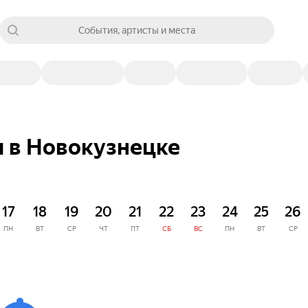
События, артисты и места
 в Новокузнецке
17
18
19
20
21
22
23
24
25
26
ПН
ВТ
СР
ЧТ
ПТ
СБ
ВС
ПН
ВТ
СР