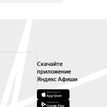
Скачайте
приложение
Яндекс Афиши
Загрузите в
App Store
Скачать из
Google Play