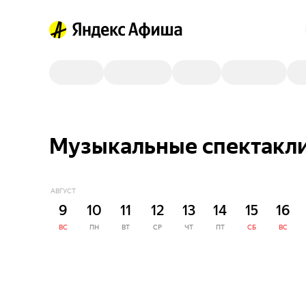
Музыкальные спектакли
АВГУСТ
9
10
11
12
13
14
15
16
ВС
ПН
ВТ
СР
ЧТ
ПТ
СБ
ВС