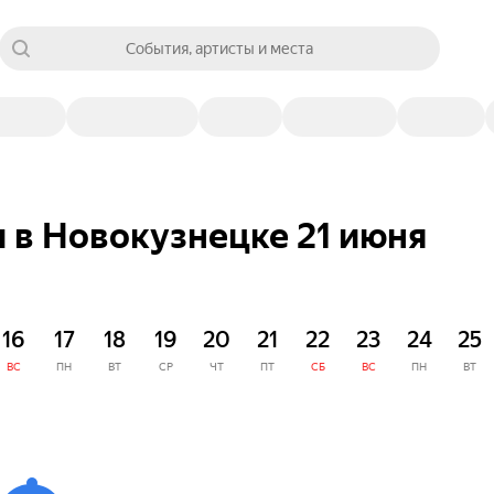
События, артисты и места
 в Новокузнецке 21 июня
16
17
18
19
20
21
22
23
24
25
ВС
ПН
ВТ
СР
ЧТ
ПТ
СБ
ВС
ПН
ВТ