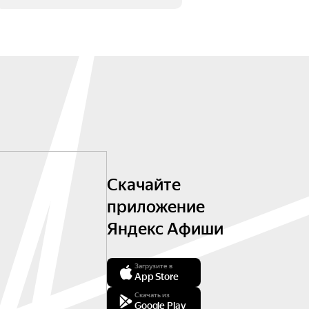
Скачайте
приложение
Яндекс Афиши
Загрузите в
App Store
Скачать из
Google Play