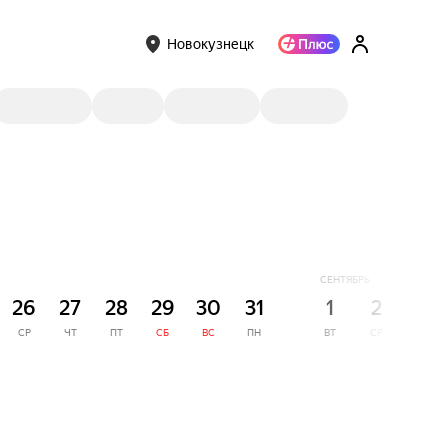
Новокузнецк
СЕНТЯБРЬ
26
27
28
29
30
31
1
2
3
СР
ЧТ
ПТ
СБ
ВС
ПН
ВТ
СР
ЧТ