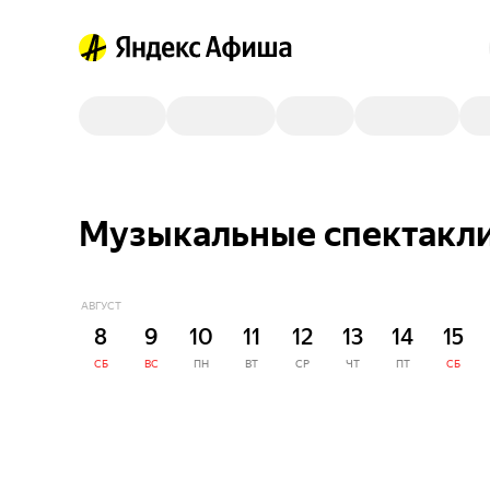
Музыкальные спектакли
АВГУСТ
8
9
10
11
12
13
14
15
СБ
ВС
ПН
ВТ
СР
ЧТ
ПТ
СБ