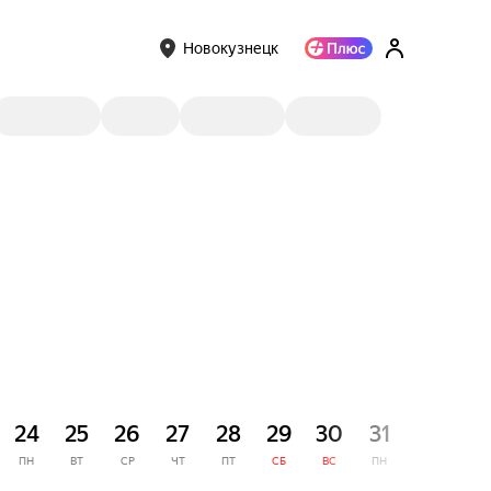
Новокузнецк
СЕНТЯ
24
25
26
27
28
29
30
31
1
ПН
ВТ
СР
ЧТ
ПТ
СБ
ВС
ПН
ВТ