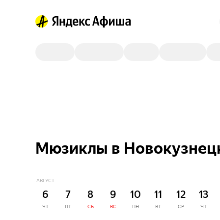
Мюзиклы в Новокузнецке
АВГУСТ
6
7
8
9
10
11
12
13
ЧТ
ПТ
СБ
ВС
ПН
ВТ
СР
ЧТ