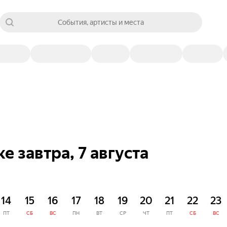
События, артисты и места
 завтра, 7 августа
14
15
16
17
18
19
20
21
22
23
ПТ
СБ
ВС
ПН
ВТ
СР
ЧТ
ПТ
СБ
ВС