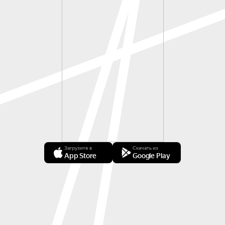
Загрузите в
Скачать из
App Store
Google Play