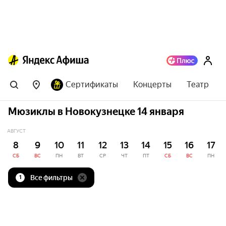
Сертификаты
Концерты
Театр
Мюзиклы в Новокузнецке 14 января
АВГУСТ
8
9
10
11
12
13
14
15
16
17
СБ
ВС
ПН
ВТ
СР
ЧТ
ПТ
СБ
ВС
ПН
Все фильтры
1