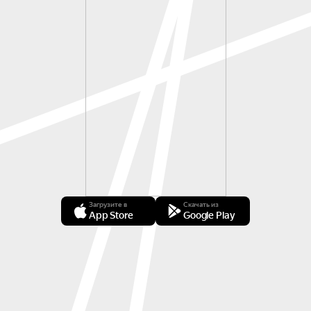
Загрузите в
Скачать из
App Store
Google Play