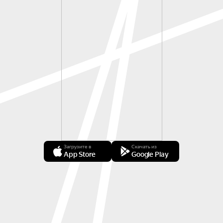
Загрузите в
Скачать из
App Store
Google Play