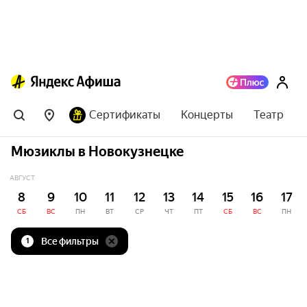
Сертификаты
Концерты
Театр
Мюзиклы в Новокузнецке
АВГУСТ
8
9
10
11
12
13
14
15
16
17
СБ
ВС
ПН
ВТ
СР
ЧТ
ПТ
СБ
ВС
ПН
Все фильтры
1