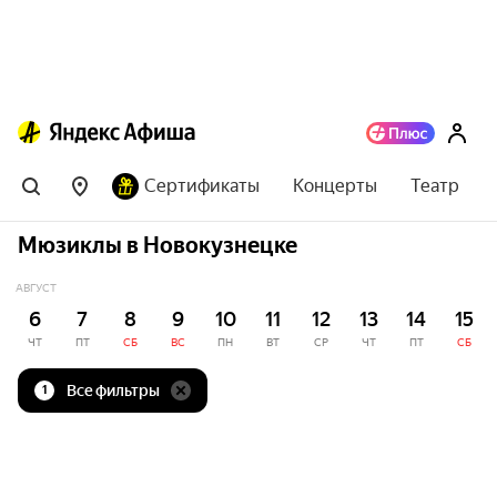
Сертификаты
Концерты
Театр
Мюзиклы в Новокузнецке
АВГУСТ
6
7
8
9
10
11
12
13
14
15
ЧТ
ПТ
СБ
ВС
ПН
ВТ
СР
ЧТ
ПТ
СБ
Все фильтры
1