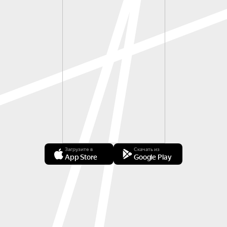
Загрузите в
Скачать из
App Store
Google Play