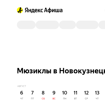
Мюзиклы в Новокузнецк
АВГУСТ
6
7
8
9
10
11
12
13
ЧТ
ПТ
СБ
ВС
ПН
ВТ
СР
ЧТ