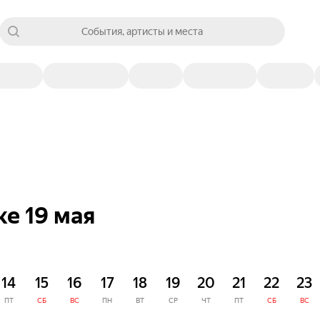
События, артисты и места
е 19 мая
14
15
16
17
18
19
20
21
22
23
ПТ
СБ
ВС
ПН
ВТ
СР
ЧТ
ПТ
СБ
ВС