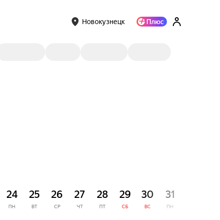
Новокузнецк
СЕНТЯ
24
25
26
27
28
29
30
31
1
ПН
ВТ
СР
ЧТ
ПТ
СБ
ВС
ПН
ВТ