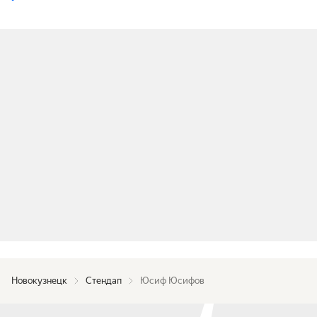
Новокузнецк
Стендап
Юсиф Юсифов