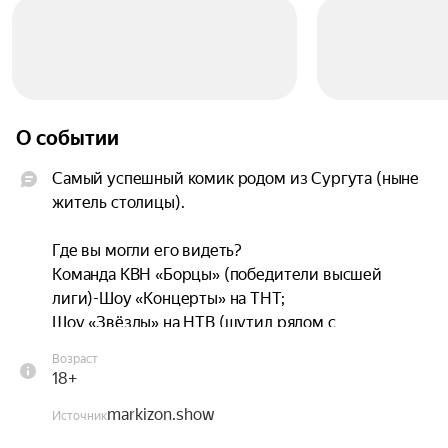
О событии
Самый успешный комик родом из Сургута (ныне 
житель столицы).

Где вы могли его видеть?

Команда КВН «Борцы» (победители высшей 
лиги)-Шоу «Концерты» на ТНТ;

Шоу «Звёзды» на НТВ (шутил рядом с 
Киркоровым);

Возраст
Шоу «Суперлига» на СТС;

18+
Стендап проекты от Medium Quality;

markizon.show
Ну или очень давно в живую его видели, так как 
Источник
Сургут город маленький.
