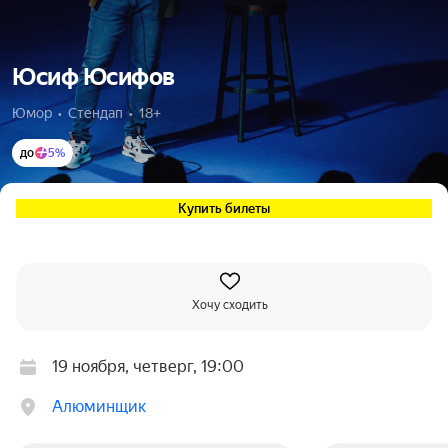
Юсиф Юсифов
Юмор  •  Стендап  •  18+
до
5%
Купить билеты
Хочу сходить
19 ноября, четверг, 19:00
Алюминщик