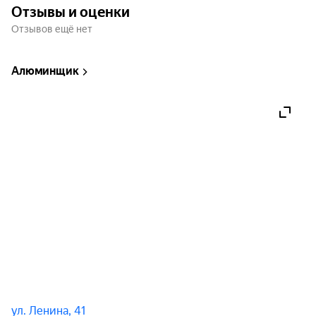
Отзывы и оценки
Отзывов ещё нет
А что он покажет сейчас?

Его многие знают как сурового и грозного 
борца, но мало кто знает какой он по-
Алюминщик
настоящему в жизни. В своём сольном концерте 
он раскроет многие интересные факты из своей 
насыщенной жизни. Где рос? Кто по 
специальности? Реально ли он занимался 
борьбой?

Ироничное отношение к своей внешности, 
происхождению и стереотипам пропущены 
через призму нестандартного юмора, который 
вызывает только смех и наслаждение от 
комедии нашего любимого борца.

Приходите! Будем бороться... с плохим 
настроением.
ул. Ленина, 41