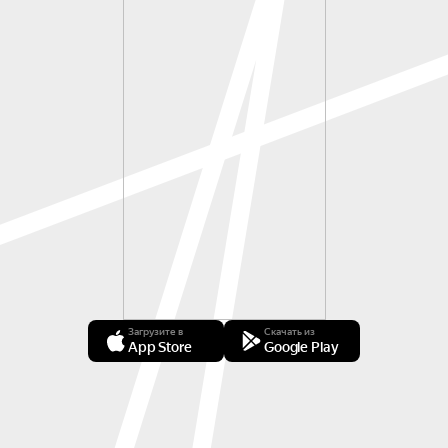
Загрузите в
Скачать из
App Store
Google Play