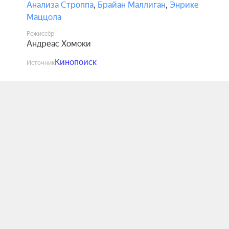
Анализа Строппа
,
Брайан Маллиган
,
Энрике
Маццола
Режиссёр
Андреас Хомоки
Кинопоиск
Источник