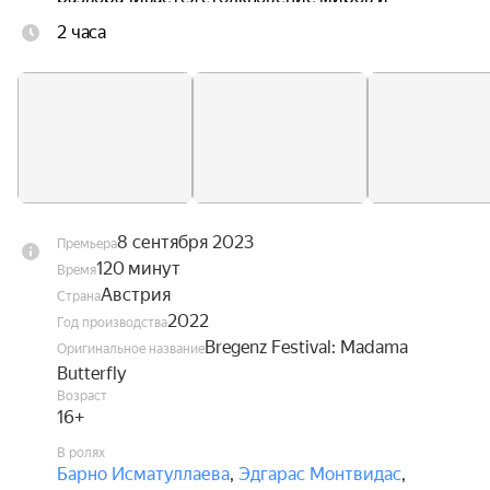
культур: Пинкертон считает себя свободным от 
2 часа
обязательств и у себя дома женится на 
американке, а любящая и полная надежд 
Баттерфляй стойко ждёт его целых три года, 
воспитывая их ребёнка. В своей знаменитой 
арии «Un bel dì vedremo» она рисует картину 
момента, когда наконец воссоединится с 
любимым мужем. Пинкертон действительно 
возвращается — но вместе с новой женой, и 
8 сентября 2023
Премьера
Чио-Чио-сан остаётся только один выход…
120 минут
Время
Австрия
Страна
2022
Год производства
Bregenz Festival: Madama
Оригинальное название
Butterfly
Возраст
16+
В ролях
Барно Исматуллаева
,
Эдгарас Монтвидас
,