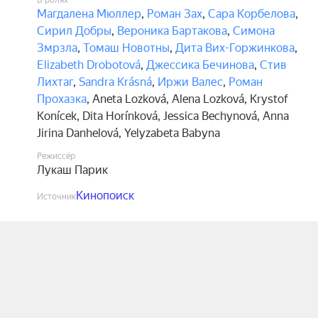
В ролях
Магдалена Мюллер
,
Роман Зах
,
Сара Корбелова
,
Сирил Добры
,
Вероника Бартакова
,
Симона
Змрзла
,
Томаш Новотны
,
Дита Вих-Горжинкова
,
Elizabeth Drobotová
,
Джессика Бечинова
,
Стив
Лихтаг
,
Sandra Krásná
,
Иржи Валес
,
Роман
Прохазка
,
Aneta Lozková
,
Alena Lozková
,
Krystof
Konícek
,
Dita Horínková
,
Jessica Bechynová
,
Anna
Jirina Danhelová
,
Yelyzabeta Babyna
Режиссёр
Лукаш Парик
Кинопоиск
Источник