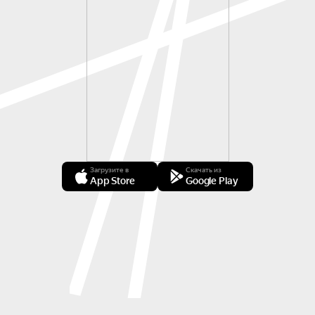
Загрузите в
Скачать из
App Store
Google Play