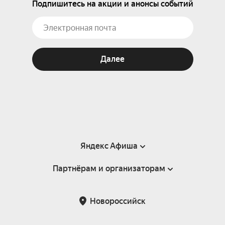
Подпишитесь на акции и анонсы событий
Далее
Яндекс Афиша
Партнёрам и организаторам
Справка
Пользовательское соглашение
Партнёрам и организаторам мероприятий
Новороссийск
Подарочные сертификаты
Билетная система Яндекс Билеты
Возврат билетов