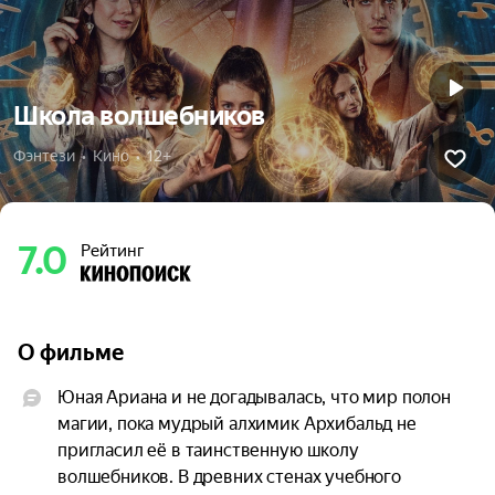
Школа волшебников
Фэнтези  •  Кино  •  12+
7.0
Рейтинг
О фильме
Юная Ариана и не догадывалась, что мир полон 
магии, пока мудрый алхимик Архибальд не 
пригласил её в таинственную школу 
волшебников. В древних стенах учебного 