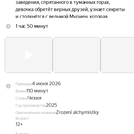
заведения, спрятанного в туманных горах, 
девочка обретёт верных друзей, узнает секреты 
и столкнётся с ведьмой Муриен, которая 
охотится за магическим артефактом.
1 час 50 минут
4 июня 2026
Премьера
110 минут
Время
Чехия
Страна
2025
Год производства
Zrození alchymistky
Оригинальное название
Возраст
12+