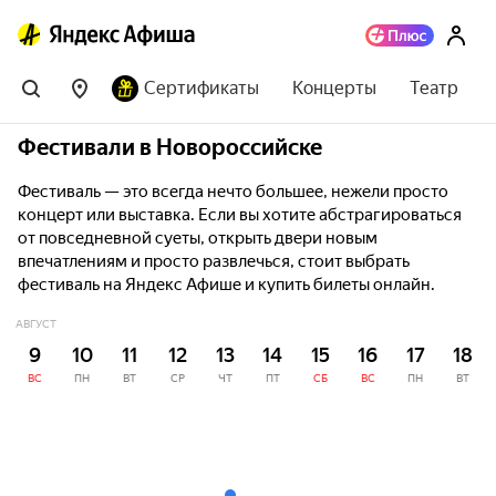
Сертификаты
Концерты
Театр
Фестивали в Новороссийске
Фестиваль — это всегда нечто большее, нежели просто
концерт или выставка. Если вы хотите абстрагироваться
от повседневной суеты, открыть двери новым
впечатлениям и просто развлечься, стоит выбрать
фестиваль на Яндекс Афише и купить билеты онлайн.
АВГУСТ
9
10
11
12
13
14
15
16
17
18
ВС
ПН
ВТ
СР
ЧТ
ПТ
СБ
ВС
ПН
ВТ