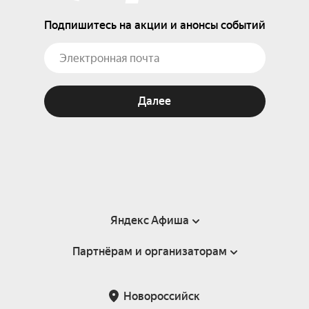
Подпишитесь на акции и анонсы событий
Далее
Яндекс Афиша
Партнёрам и организаторам
Справка
Пользовательское соглашение
Партнёрам и организаторам мероприятий
Новороссийск
Подарочные сертификаты
Билетная система Яндекс Билеты