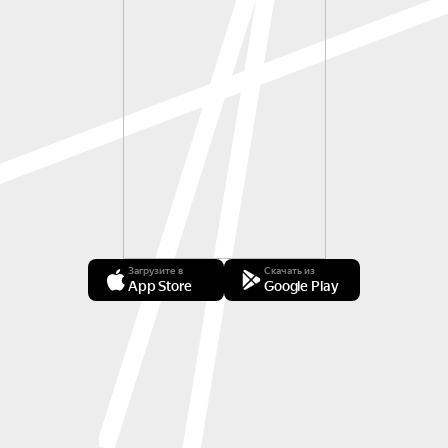
Загрузите в
Скачать из
App Store
Google Play