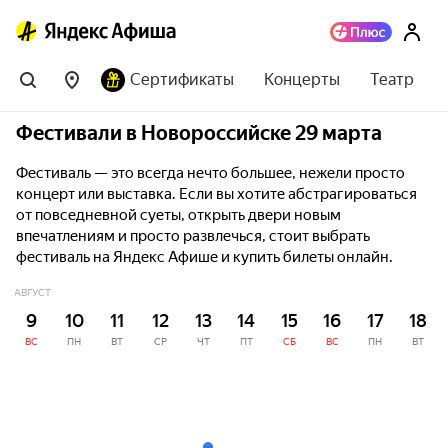
Сертификаты
Концерты
Театр
Фестивали в Новороссийске 29 марта
Фестиваль — это всегда нечто большее, нежели просто
концерт или выставка. Если вы хотите абстрагироваться
от повседневной суеты, открыть двери новым
впечатлениям и просто развлечься, стоит выбрать
фестиваль на Яндекс Афише и купить билеты онлайн.
АВГУСТ
9
10
11
12
13
14
15
16
17
18
ВС
ПН
ВТ
СР
ЧТ
ПТ
СБ
ВС
ПН
ВТ