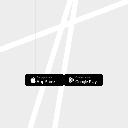
Загрузите в
Скачать из
App Store
Google Play