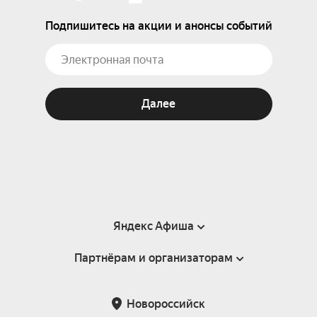
Подпишитесь на акции и анонсы событий
Далее
Яндекс Афиша
Партнёрам и организаторам
Справка
Пользовательское соглашение
Партнёрам и организаторам мероприятий
Новороссийск
Подарочные сертификаты
Билетная система Яндекс Билеты