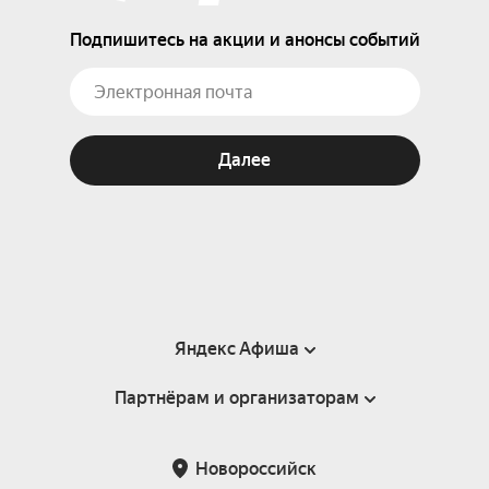
Подпишитесь на акции и анонсы событий
Далее
Яндекс Афиша
Партнёрам и организаторам
Справка
Пользовательское соглашение
Партнёрам и организаторам мероприятий
Новороссийск
Подарочные сертификаты
Билетная система Яндекс Билеты