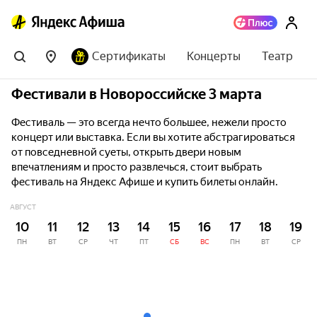
Сертификаты
Концерты
Театр
Фестивали в Новороссийске 3 марта
Фестиваль — это всегда нечто большее, нежели просто
концерт или выставка. Если вы хотите абстрагироваться
от повседневной суеты, открыть двери новым
впечатлениям и просто развлечься, стоит выбрать
фестиваль на Яндекс Афише и купить билеты онлайн.
АВГУСТ
10
11
12
13
14
15
16
17
18
19
ПН
ВТ
СР
ЧТ
ПТ
СБ
ВС
ПН
ВТ
СР