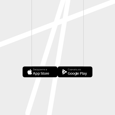
Загрузите в
Скачать из
App Store
Google Play