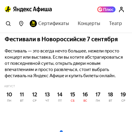
Сертификаты
Концерты
Театр
Фестивали в Новороссийске 7 сентября
Фестиваль — это всегда нечто большее, нежели просто
концерт или выставка. Если вы хотите абстрагироваться
от повседневной суеты, открыть двери новым
впечатлениям и просто развлечься, стоит выбрать
фестиваль на Яндекс Афише и купить билеты онлайн.
АВГУСТ
10
11
12
13
14
15
16
17
18
19
ПН
ВТ
СР
ЧТ
ПТ
СБ
ВС
ПН
ВТ
СР