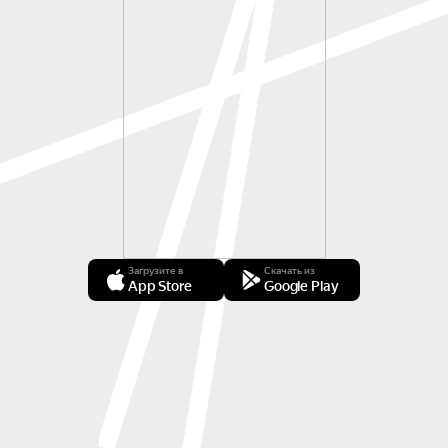
Загрузите в
Скачать из
App Store
Google Play