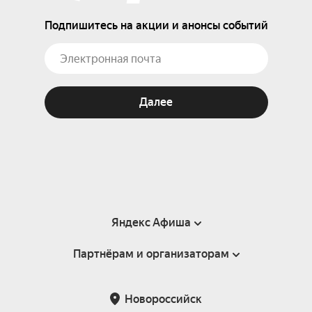
Подпишитесь на акции и анонсы событий
Далее
Яндекс Афиша
Партнёрам и организаторам
Справка
Пользовательское соглашение
Партнёрам и организаторам мероприятий
Новороссийск
Подарочные сертификаты
Билетная система Яндекс Билеты