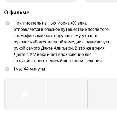
О фильме
Ник, писатель из Нью-Йорка XXI века, 
отправляется в опасное путешествие после того, 
как мафиозный босс поручает ему украсть 
рукопись «Божественной комедии», написанную 
рукой самого Данте Алигьери. В это же время 
Данте в XIV веке ищет вдохновение для 
создания своего величайшего произведения. 
Каждого из мужчин неосознанно связывает 
1 час 44 минуты
через время их одержимость любовью, 
красотой и божественным.