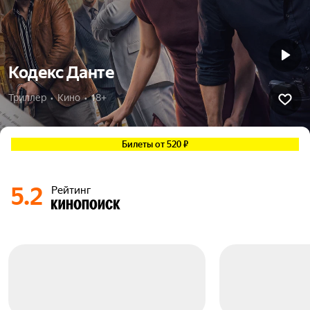
Кодекс Данте
Триллер  •  Кино  •  18+
Билеты от 520 ₽
5.2
Рейтинг