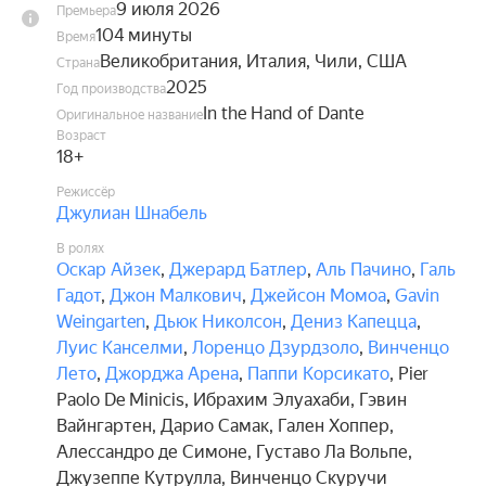
9 июля 2026
Премьера
104 минуты
Время
Великобритания, Италия, Чили, США
Страна
2025
Год производства
In the Hand of Dante
Оригинальное название
Возраст
18+
Режиссёр
Джулиан Шнабель
В ролях
Оскар Айзек
,
Джерард Батлер
,
Аль Пачино
,
Галь
Гадот
,
Джон Малкович
,
Джейсон Момоа
,
Gavin
Weingarten
,
Дьюк Николсон
,
Дениз Капецца
,
Луис Канселми
,
Лоренцо Дзурдзоло
,
Винченцо
Лето
,
Джорджа Арена
,
Паппи Корсикато
,
Pier
Paolo De Minicis
,
Ибрахим Элуахаби
,
Гэвин
Вайнгартен
,
Дарио Самак
,
Гален Хоппер
,
Алессандро де Симоне
,
Густаво Ла Вольпе
,
Джузеппе Кутрулла
,
Винченцо Скуручи