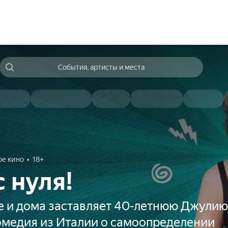
События, артисты и места
ое кино
18+
с нуля!
те и дома заставляет 40-летнюю Джули
комедия из Италии о самоопределении