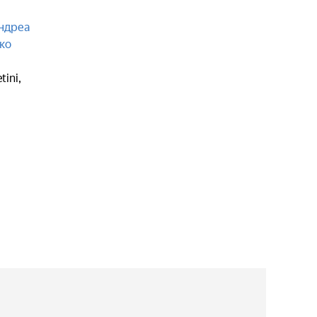
ндреа
ко
,
tini
,