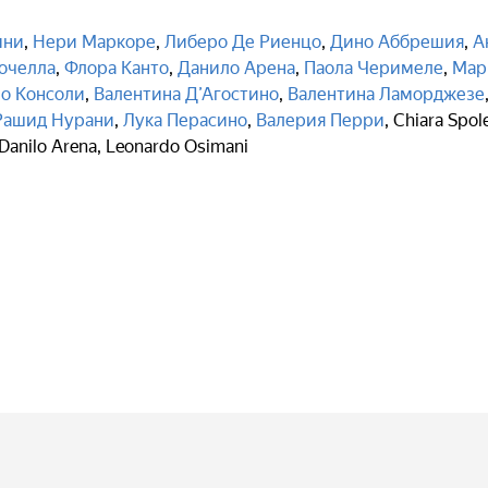
ини
,
Нери Маркоре
,
Либеро Де Риенцо
,
Дино Аббрешия
,
А
очелла
,
Флора Канто
,
Данило Арена
,
Паола Черимеле
,
Мар
о Консоли
,
Валентина Д’Агостино
,
Валентина Ламорджезе
Рашид Нурани
,
Лука Перасино
,
Валерия Перри
,
Chiara Spole
Danilo Arena
,
Leonardo Osimani