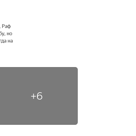
 Раф 
, но 
да на 
+6