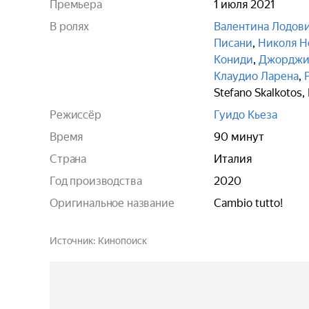
Премьера
1 июля 2021
В ролях
Валентина Лодов
Писани
,
Николя Н
Кониди
,
Джорджи
Клаудио Ларена
,
Stefano Skalkotos
,
Режиссёр
Гуидо Кьеза
Время
90 минут
Страна
Италия
Год производства
2020
Оригинальное название
Cambio tutto!
Источник
Кинопоиск