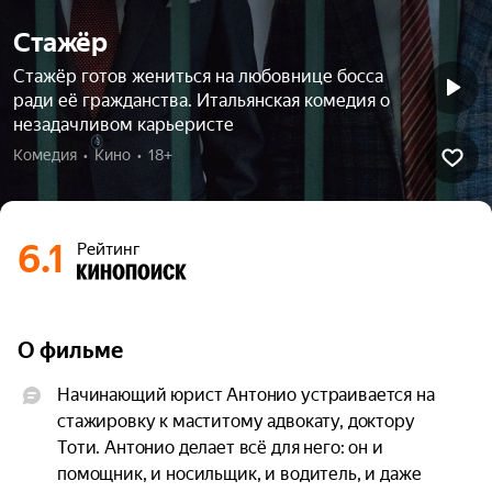
Стажёр
Стажёр готов жениться на любовнице босса
ради её гражданства. Итальянская комедия о
незадачливом карьеристе
Комедия  •  Кино  •  18+
6.1
Рейтинг
О фильме
Начинающий юрист Антонио устраивается на 
стажировку к маститому адвокату, доктору 
Тоти. Антонио делает всё для него: он и 
помощник, и носильщик, и водитель, и даже 