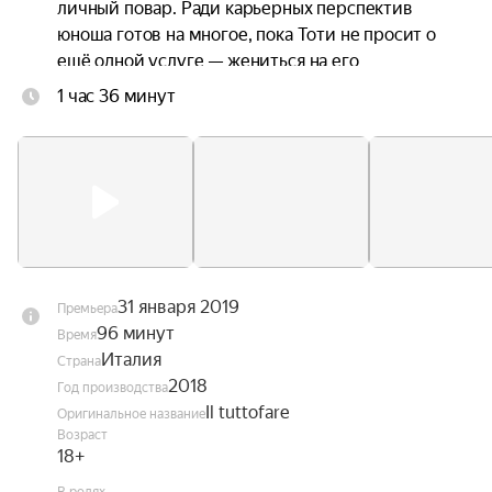
личный повар. Ради карьерных перспектив 
юноша готов на многое, пока Тоти не просит о 
ещё одной услуге — жениться на его 
аргентинской любовнице, чтобы та смогла 
1 час 36 минут
получить итальянское гражданство… Придётся 
выбирать — пойти на сделку с совестью или 
лишиться тёплого местечка в мире больших 
связей.
31 января 2019
Премьера
96 минут
Время
Италия
Страна
2018
Год производства
Il tuttofare
Оригинальное название
Возраст
18+