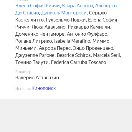
В ролях
Элена София Риччи
,
Клара Алонсо
,
Альберто
Ди Стасио
,
Даниэль Монтероси
,
Серджо
Кастеллитто
,
Гульельмо Поджи
,
Елена София
Риччи
,
Люка Авальяно
,
Риккардо Камилли
,
Доменико Чентаморе
,
Антонио Фулфаро
,
Роланд Литрико
,
Isabella Merafino
,
Миммо
Миньеми
,
Аврора Перес
,
Энцо Провенцано
,
Джузеппе Рагоне
,
Beatrice Schiros
,
Marcela Serli
,
Тонино Таиути
,
Federica Carruba Toscano
Режиссёр
Валерио Аттаназио
Кинопоиск
Источник