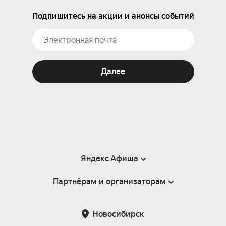
Подпишитесь на акции и анонсы событий
Далее
Яндекс Афиша
Партнёрам и организаторам
Справка
Пользовательское соглашение
Партнёрам и организаторам мероприятий
Новосибирск
Подарочные сертификаты
Билетная система Яндекс Билеты