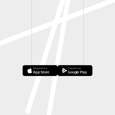
Загрузите в
Скачать из
App Store
Google Play