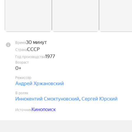
30 минут
Время
СССР
Страна
1977
Год производства
Возраст
0+
Режиссёр
Андрей Хржановский
В ролях
Иннокентий Смоктуновский
,
Сергей Юрский
Кинопоиск
Источник