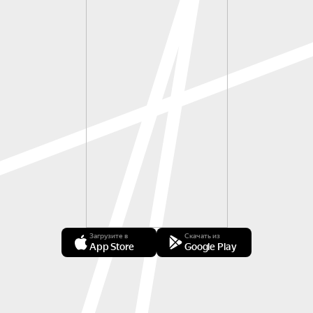
Загрузите в
Скачать из
App Store
Google Play