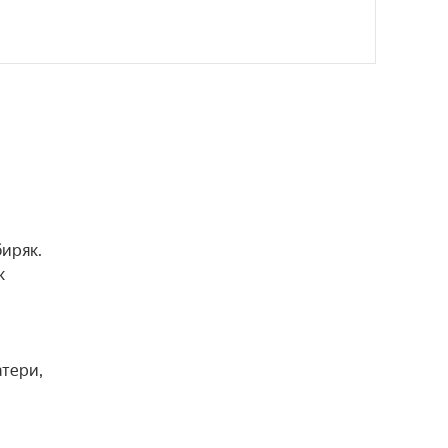
иряк. 
 
тери, 