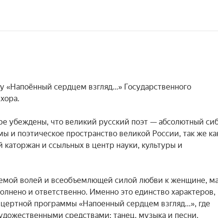
 «Напоённый сердцем взгляд...» Государственного 
ора.

е убеждены, что великий русский поэт — абсолютный сиб
ы и поэтическое пространство великой России, так же как
каторжан и ссыльных в центр науки, культуры и 
аемой волей и всеобъемлющей силой любви к женщине, ма
лнено и ответственно. Именно это единство характеров, 
нцертной программы «Напоенный сердцем взгляд...», где 
удожественными средствами: танец, музыка и песни.