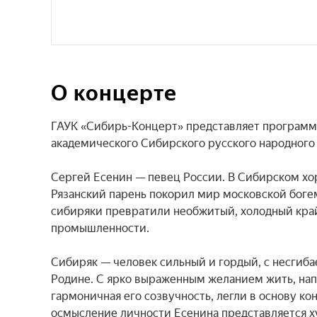
О концерте
ГАУК «Сибирь-Концерт» представляет программу
академического Сибирского русского народного х
Сергей Есенин — певец России. В Сибирском хор
Рязанский парень покорил мир московской богем
сибиряки превратили необжитый, холодный край 
промышленности.

Сибиряк — человек сильный и гордый, с несгиб
Родине. С ярко выраженным желанием жить, напо
гармоничная его созвучность, легли в основу ко
осмысление личности Есенина представляется х