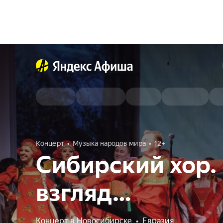
Концерт
Музыка народов мира
12+
Сибирский хор.
взгляд…
Концерт в Новосибирске
•
Евразия