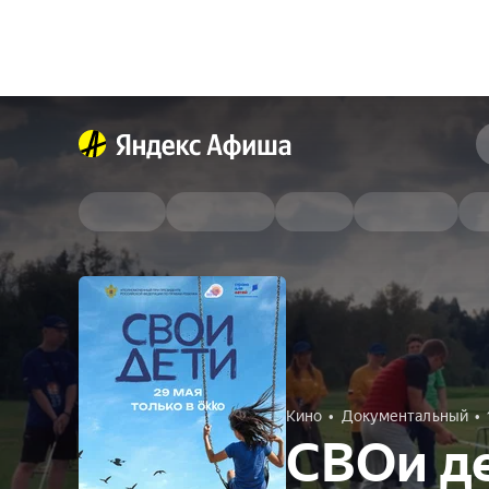
Кино
Документальный
СВОи д