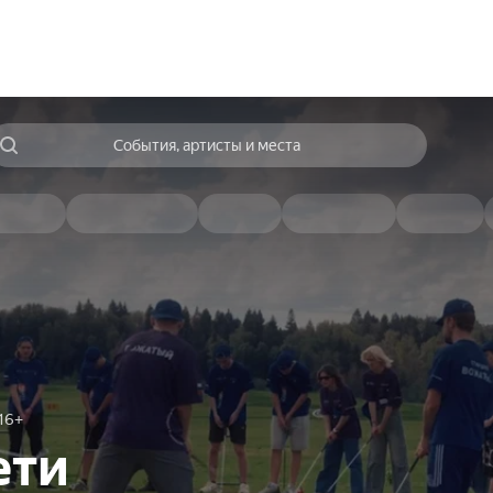
События, артисты и места
16+
ети