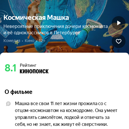
Космическая Машка
Невероятные приключения дочери космонавта
и её одноклассников в Петербурге
Комедия  •  Кино  •  12+
8.1
Рейтинг
О фильме
Машка все свои 11 лет жизни прожила со с 
отцом-космонавтом на космодроме. Она умеет 
управлять самолётом, лодкой и отвечать за 
себя, но не знает, как живут её сверстники. 