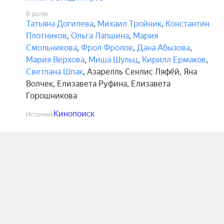
В ролях
Татьяна Догилева
,
Михаил Тройник
,
Константин
Плотников
,
Ольга Лапшина
,
Мария
Смольникова
,
Фрол Фролов
,
Дана Абызова
,
Мария Верхова
,
Миша Шульц
,
Кирилл Ермаков
,
Светлана Шпак
,
Азарелль Сенлис Ляфёй
,
Яна
Волчек
,
Елизавета Руфина
,
Елизавета
Горошникова
Кинопоиск
Источник