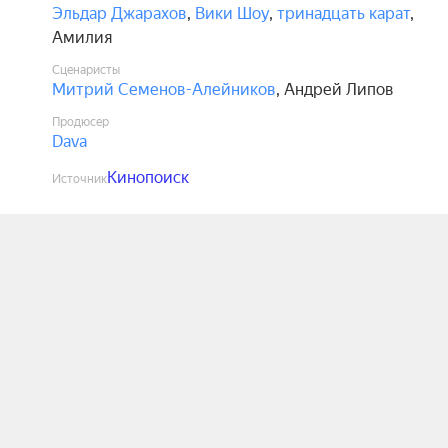
Эльдар Джарахов
,
Вики Шоу
,
тринадцать карат
,
Амилия
Сценаристы
Митрий Семенов-Алейников
,
Андрей Липов
Продюсер
Dava
Кинопоиск
Источник