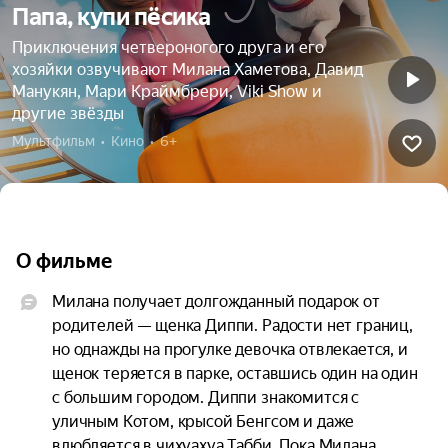
Папа, купи пёсика
Приключения четвероногого друга и его
хозяйки озвучивают Милана Хаметова, Давид
Манукян, Мари Краймбрери, Viki Show и
другие звёзды
Мультфильм  •  Кино  •  6+
О фильме
Милана получает долгожданный подарок от 
родителей — щенка Диппи. Радости нет границ, 
но однажды на прогулке девочка отвлекается, и 
щенок теряется в парке, оставшись один на один 
с большим городом. Диппи знакомится с 
уличным Котом, крысой Бенгсом и даже 
влюбляется в чихуахуа Табби. Пока Милана 