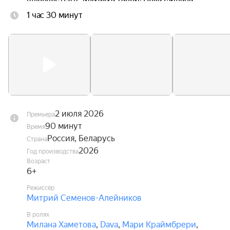
ведёт поиски любимого песика, Диппи ждут 
1 час 30 минут
увлекательные приключения, в которых ему 
предстоит стать настоящим героем, способным 
защитить не только себя, но и своих друзей.
2 июля 2026
Премьера
90 минут
Время
Россия, Беларусь
Страна
2026
Год производства
Возраст
6+
Режиссёр
Митрий Семенов-Алейников
В ролях
Милана Хаметова
,
Dava
,
Мари Краймбрери
,