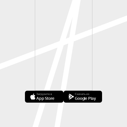
Загрузите в
Скачать из
App Store
Google Play