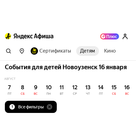
Сертификаты
Детям
Кино
События для детей Новоузенск 16 января
АВГУСТ
7
8
9
10
11
12
13
14
15
16
ПТ
СБ
ВС
ПН
ВТ
СР
ЧТ
ПТ
СБ
ВС
Все фильтры
1