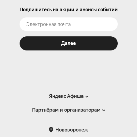
Подпишитесь на акции и анонсы событий
Далее
Яндекс Афиша
Партнёрам и организаторам
Справка
Пользовательское соглашение
Партнёрам и организаторам мероприятий
Нововоронеж
Подарочные сертификаты
Билетная система Яндекс Билеты