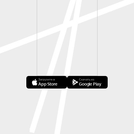
Загрузите в
Скачать из
App Store
Google Play