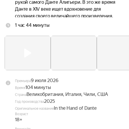
рукой самого Данте Алигьери. В это же время 
Данте в XIV веке ищет вдохновение для 
создания своего величайшего произведения. 
Каждого из мужчин неосознанно связывает 
1 час 44 минуты
через время их одержимость любовью, 
красотой и божественным.
9 июля 2026
Премьера
104 минуты
Время
Великобритания, Италия, Чили, США
Страна
2025
Год производства
In the Hand of Dante
Оригинальное название
Возраст
18+