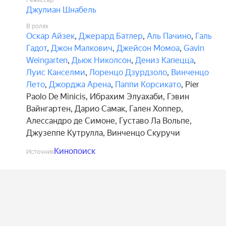
Режиссёр
Джулиан Шнабель
В ролях
Оскар Айзек
,
Джерард Батлер
,
Аль Пачино
,
Галь
Гадот
,
Джон Малкович
,
Джейсон Момоа
,
Gavin
Weingarten
,
Дьюк Николсон
,
Дениз Капецца
,
Луис Канселми
,
Лоренцо Дзурдзоло
,
Винченцо
Лето
,
Джорджа Арена
,
Паппи Корсикато
,
Pier
Paolo De Minicis
,
Ибрахим Элуахаби
,
Гэвин
Вайнгартен
,
Дарио Самак
,
Гален Хоппер
,
Алессандро де Симоне
,
Густаво Ла Вольпе
,
Джузеппе Кутрулла
,
Винченцо Скуручи
Кинопоиск
Источник