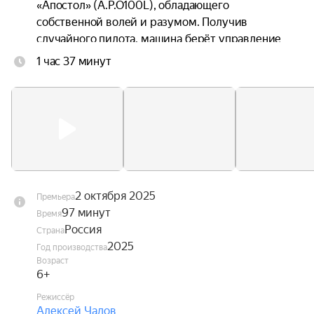
«Апостол» (A.P.O100L), обладающего 
собственной волей и разумом. Получив 
случайного пилота, машина берёт управление 
на себя и принимает решение сбежать из 
1 час 37 минут
лаборатории. Теперь, чтобы вернуться домой, 
Жене придётся найти с искусственным 
интеллектом общий язык.
2 октября 2025
Премьера
97 минут
Время
Россия
Страна
2025
Год производства
Возраст
6+
Режиссёр
Алексей Чадов