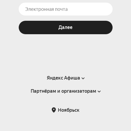
Далее
Яндекс Афиша
Партнёрам и организаторам
Справка
Пользовательское соглашение
Партнёрам и организаторам мероприятий
Ноябрьск
Подарочные сертификаты
Билетная система Яндекс Билеты
Возврат билетов
Корпоративным клиентам