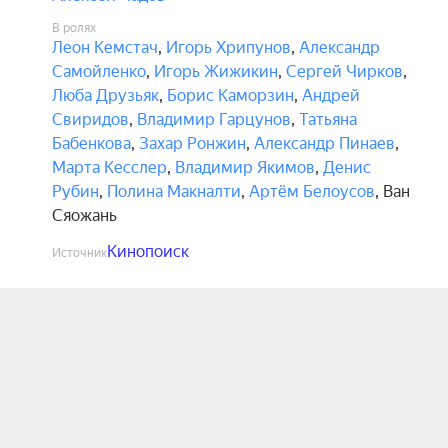
В ролях
Леон Кемстач
,
Игорь Хрипунов
,
Александр
Самойленко
,
Игорь Жижикин
,
Сергей Чирков
,
Люба Друзьяк
,
Борис Каморзин
,
Андрей
Свиридов
,
Владимир Гарцунов
,
Татьяна
Бабенкова
,
Захар Ронжин
,
Александр Пинаев
,
Марта Кесслер
,
Владимир Якимов
,
Денис
Рубин
,
Полина Макналти
,
Артём Белоусов
,
Ван
Сяожань
Кинопоиск
Источник