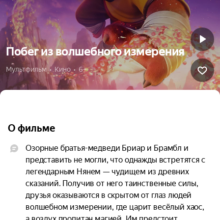
Побег из волшебного измерения
Мультфильм  •  Кино  •  6+
О фильме
Озорные братья-медведи Бриар и Брамбл и 
представить не могли, что однажды встретятся с 
легендарным Нянем — чудищем из древних 
сказаний. Получив от него таинственные силы, 
друзья оказываются в скрытом от глаз людей 
волшебном измерении, где царит весёлый хаос, 
а воздух пропитан магией. Им предстоит 