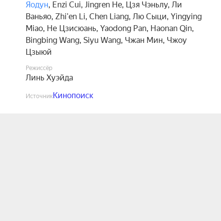
Яодун
,
Enzi Cui
,
Jingren He
,
Цзя Чэньлу
,
Ли
Ваньяо
,
Zhi'en Li
,
Chen Liang
,
Лю Сыци
,
Yingying
Miao
,
Не Цзисюань
,
Yaodong Pan
,
Haonan Qin
,
Bingbing Wang
,
Siyu Wang
,
Чжан Мин
,
Чжоу
Цзыюй
Режиссёр
Линь Хуэйда
Кинопоиск
Источник