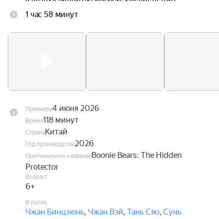
научиться управлять своими способностями и 
1 час 58 минут
найти своё место в этом удивительном мире, 
чтобы суметь вернуться домой.
4 июня 2026
Премьера
118 минут
Время
Китай
Страна
2026
Год производства
Boonie Bears: The Hidden
Оригинальное название
Protector
Возраст
6+
В ролях
Чжан Бинцзюнь
,
Чжан Вэй
,
Тань Сяо
,
Сунь