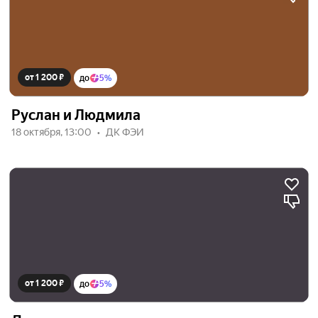
от 1 200 ₽
до
5%
Руслан и Людмила
18 октября, 13:00
ДК ФЭИ
от 1 200 ₽
до
5%