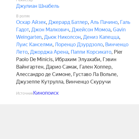
Режиссёр
Джулиан Шнабель
В ролях
Оскар Айзек
,
Джерард Батлер
,
Аль Пачино
,
Галь
Гадот
,
Джон Малкович
,
Джейсон Момоа
,
Gavin
Weingarten
,
Дьюк Николсон
,
Дениз Капецца
,
Луис Канселми
,
Лоренцо Дзурдзоло
,
Винченцо
Лето
,
Джорджа Арена
,
Паппи Корсикато
,
Pier
Paolo De Minicis
,
Ибрахим Элуахаби
,
Гэвин
Вайнгартен
,
Дарио Самак
,
Гален Хоппер
,
Алессандро де Симоне
,
Густаво Ла Вольпе
,
Джузеппе Кутрулла
,
Винченцо Скуручи
Кинопоиск
Источник