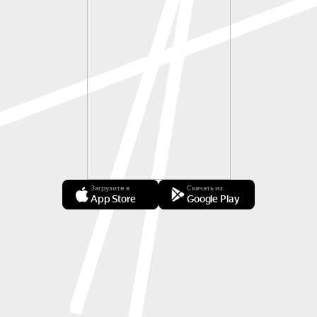
Загрузите в
Скачать из
App Store
Google Play