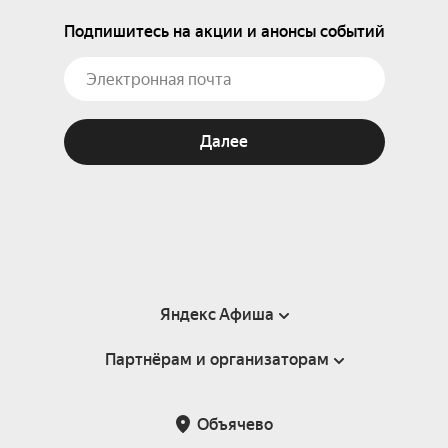
Подпишитесь на акции и анонсы событий
Далее
Яндекс Афиша
Партнёрам и организаторам
Справка
Пользовательское соглашение
Партнёрам и организаторам мероприятий
Объячево
Подарочные сертификаты
Билетная система Яндекс Билеты