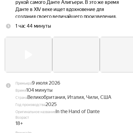
рукой самого Данте Алигьери. В это же время 
Данте в XIV веке ищет вдохновение для 
создания своего величайшего произведения. 
Каждого из мужчин неосознанно связывает 
1 час 44 минуты
через время их одержимость любовью, 
красотой и божественным.
9 июля 2026
Премьера
104 минуты
Время
Великобритания, Италия, Чили, США
Страна
2025
Год производства
In the Hand of Dante
Оригинальное название
Возраст
18+