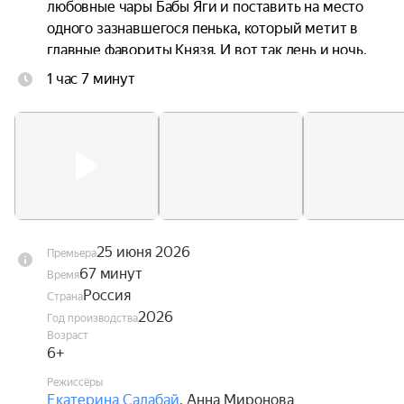
любовные чары Бабы Яги и поставить на место 
одного зазнавшегося пенька, который метит в 
главные фавориты Князя. И вот так день и ночь, 
без отдыха и сна несут они на своих плечах 
1 час 7 минут
целый город со всеми его жителями. Причём, в 
самом прямом смысле. Главное, чтобы не 
уронили.
25 июня 2026
Премьера
67 минут
Время
Россия
Страна
2026
Год производства
Возраст
6+
Режиссёры
Екатерина Салабай
,
Анна Миронова