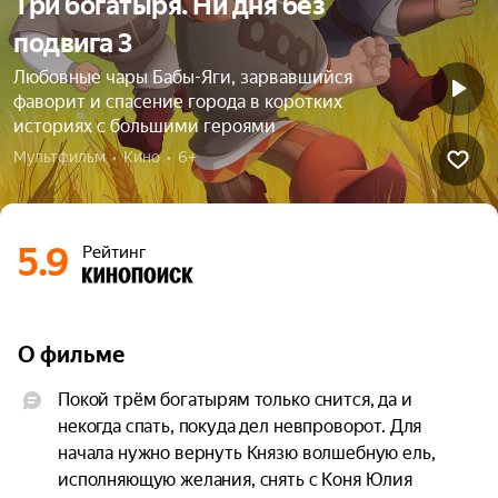
Три богатыря. Ни дня без
подвига 3
Любовные чары Бабы-Яги, зарвавшийся
фаворит и спасение города в коротких
историях с большими героями
Мультфильм  •  Кино  •  6+
5.9
Рейтинг
О фильме
Покой трём богатырям только снится, да и 
некогда спать, покуда дел невпроворот. Для 
начала нужно вернуть Князю волшебную ель, 
исполняющую желания, снять с Коня Юлия 