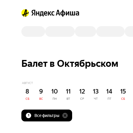
Балет в Октябрьском
АВГУСТ
8
9
10
11
12
13
14
15
СБ
ВС
ПН
ВТ
СР
ЧТ
ПТ
СБ
Все фильтры
1