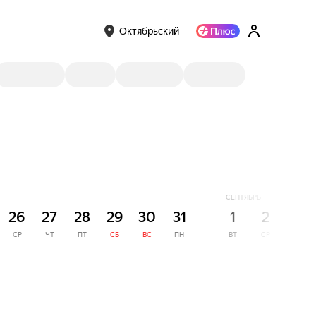
Октябрьский
СЕНТЯБРЬ
26
27
28
29
30
31
1
2
3
СР
ЧТ
ПТ
СБ
ВС
ПН
ВТ
СР
ЧТ