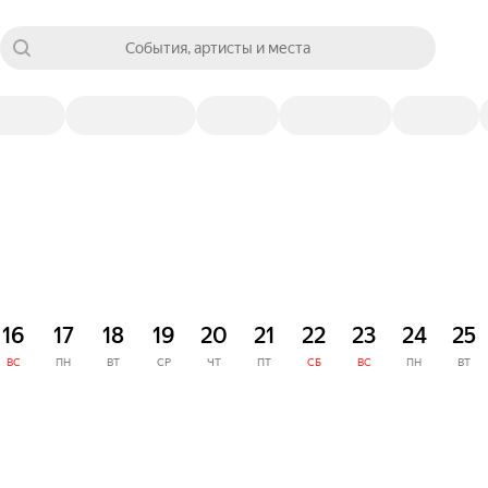
События, артисты и места
16
17
18
19
20
21
22
23
24
25
ВС
ПН
ВТ
СР
ЧТ
ПТ
СБ
ВС
ПН
ВТ