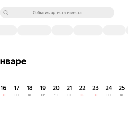
События, артисты и места
январе
16
17
18
19
20
21
22
23
24
25
ВС
ПН
ВТ
СР
ЧТ
ПТ
СБ
ВС
ПН
ВТ