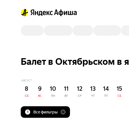
Балет в Октябрьском в 
АВГУСТ
8
9
10
11
12
13
14
15
СБ
ВС
ПН
ВТ
СР
ЧТ
ПТ
СБ
Все фильтры
1