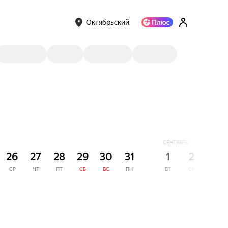
Октябрьский
СЕНТЯБРЬ
26
27
28
29
30
31
1
2
3
СР
ЧТ
ПТ
СБ
ВС
ПН
ВТ
СР
ЧТ