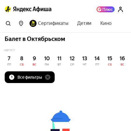
Сертификаты
Детям
Кино
Балет в Октябрьском
АВГУСТ
7
8
9
10
11
12
13
14
15
16
ПТ
СБ
ВС
ПН
ВТ
СР
ЧТ
ПТ
СБ
ВС
Все фильтры
1