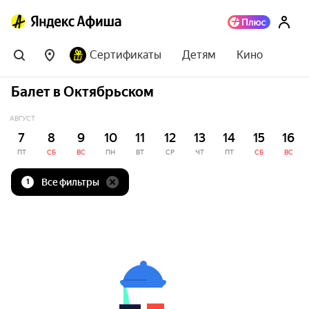
Сертификаты
Детям
Кино
Балет в Октябрьском
АВГУСТ
7
8
9
10
11
12
13
14
15
16
ПТ
СБ
ВС
ПН
ВТ
СР
ЧТ
ПТ
СБ
ВС
Все фильтры
1