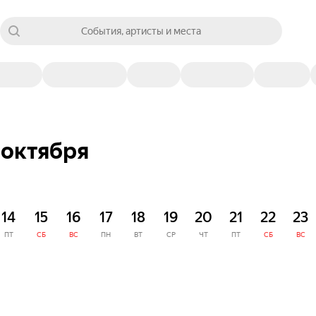
События, артисты и места
 октября
14
15
16
17
18
19
20
21
22
23
ПТ
СБ
ВС
ПН
ВТ
СР
ЧТ
ПТ
СБ
ВС