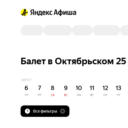
Балет в Октябрьском 25
АВГУСТ
6
7
8
9
10
11
12
13
ЧТ
ПТ
СБ
ВС
ПН
ВТ
СР
ЧТ
Все фильтры
1