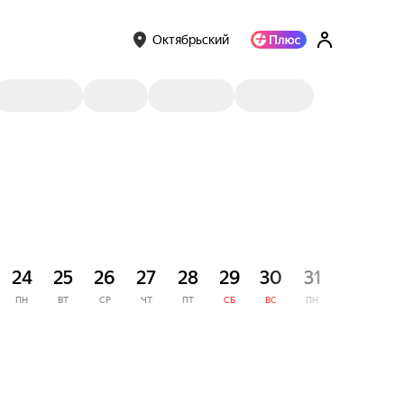
Октябрьский
СЕНТЯ
24
25
26
27
28
29
30
31
1
ПН
ВТ
СР
ЧТ
ПТ
СБ
ВС
ПН
ВТ