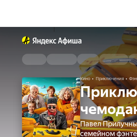
Кино
Приключения
Фэн
Приклю
чемода
Павел Прилучны
семейном фэнте