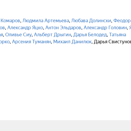
 Комаров
,
Людмила Артемьева
,
Любава Долински
,
Феодор
ов
,
Александр Яцко
,
Антон Эльдаров
,
Александр Головин
,
ая
,
Оливье Сиу
,
Альберт Дрыгин
,
Дарья Белодед
,
Татьяна
орко
,
Арсения Туманян
,
Михаил Данилюк
,
Дарья Свистуно