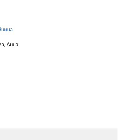
Янина
ва
,
Анна