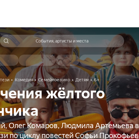
События, артисты и места
тези
Комедия
Семейное кино
Детям
6+
чения жёлтого
нчика
й, Олег Комаров, Людмила Артемьева в
зи по циклу повестей Софьи Прокофье