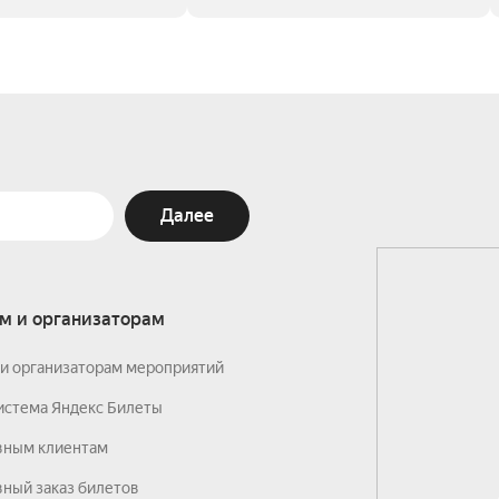
Далее
м и организаторам
и организаторам мероприятий
истема Яндекс Билеты
вным клиентам
ный заказ билетов