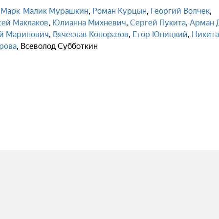
,
Марк-Малик Мурашкин
,
Роман Курцын
,
Георгий Волчек
,
сей Маклаков
,
Юлианна Михневич
,
Сергей Пукита
,
Арман 
й Маринович
,
Вячеслав Коноразов
,
Егор Юницкий
,
Никита
рова
,
Всеволод Субботкин