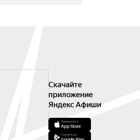
Скачайте
приложение
Яндекс Афиши
Загрузите в
App Store
Скачать из
Google Play