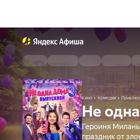
Кино
Комедия
Приключ
Не одна
Героиня Миланы
праздник от зл