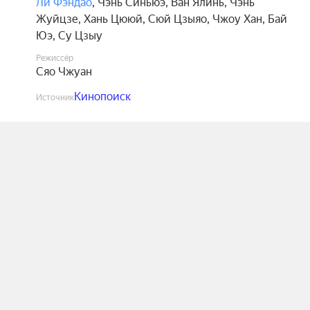
Ли Фэндао
,
Чэнь Синьюэ
,
Ван Ялинь
,
Чэнь
Жуйцзе
,
Хань Цююй
,
Сюй Цзыяо
,
Чжоу Хан
,
Бай
Юэ
,
Су Цзыу
Режиссёр
Сяо Чжуан
Кинопоиск
Источник