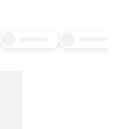
Title_placeholder
Title_placeholder