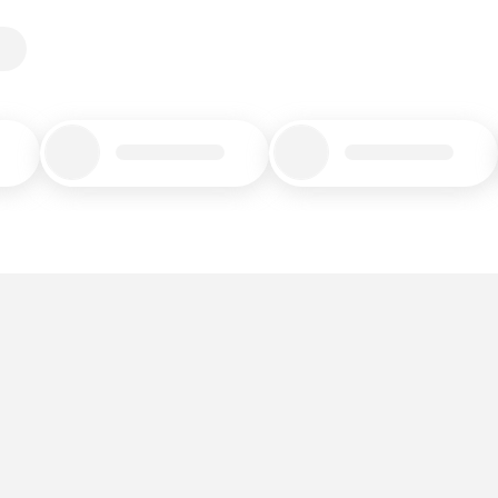
Title_placeholder
Title_placeholder