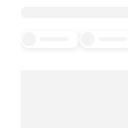
Title_placeholder
Title_placeholder