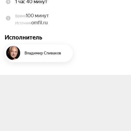
1 час 40 минут
философскую глубину Франца Шуберта. 
Откроют концерт «Две элегические мелодии» 
100 минут
Время
Грига — «Последняя весна» и «Раненое сердце», 
omfil.ru
Источник
в которых композитор воспел суровую красоту 
родной Норвегии и хрупкость человеческой 
Исполнитель
души.

Владимир Спиваков
Кульминацией первого отделения станет 
знаменитый Фортепианный концерт ля минор — 
одно из самых узнаваемых произведений в 
истории музыки. Вместе с Национальным 
филармоническим оркестром России его 
исполнит Владимир Вишневский. Пианист, 
которого критики называют «Листом двадцать 
первого века», в 2025 году стал триумфатором 
крупнейших мировых состязаний, завоевав 
Гран-при конкурса Владимира Крайнева и 
Золотую медаль конкурса им. С. В. Рахманинова. 