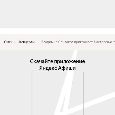
Его виртуозная техника и безупречное чувство 
формы обещают стать идеальным дополнением 
к мощи григовских партитур.

Завершит вечер Четвёртая («Трагическая») 
симфония Франца Шуберта. Музыка 
композитора, которого Лист называл 
Омск
Концерты
Владимир Спиваков приглашает. Настроение 
«поэтичнейшим из когда-либо живших на 
свете», проведёт слушателей через сомнения и 
терзания к светлой радости и свободе.

Скачайте приложение
Яндекс Афиши
Исполнители:

Национальный филармонический оркестр 
России;

Владимир Спиваков — художественный 
руководитель и главный дирижёр, народный 
артист СССР;

Владимир Вишневский — фортепиано.
