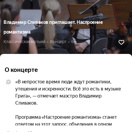
Владимир Спиваков приглашает. Настроение
романтизма
Классическая музыка  •  Концерт  •  6+
О концерте
«В непростое время люди ждут романтики, 
утешения и искренности. Всё это есть в музыке 
Грига», — отмечает маэстро Владимир 
Спиваков.

Программа «Настроение романтизма» станет 
ответом на этот запрос, объединив в одном 
вечере северную поэзию Эдварда Грига и 