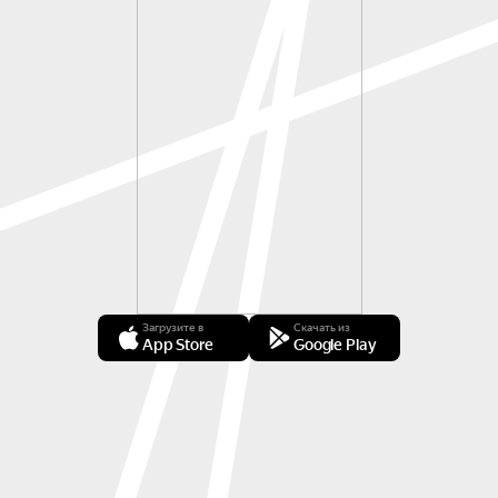
Загрузите в
Скачать из
App Store
Google Play