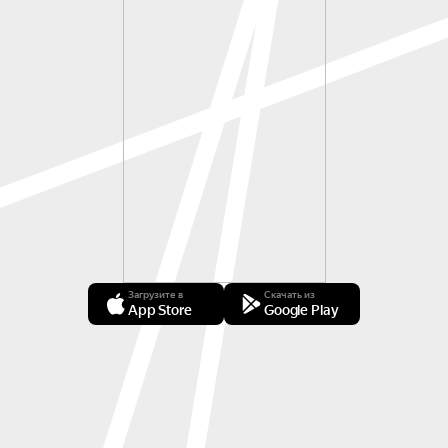
Загрузите в
Скачать из
App Store
Google Play