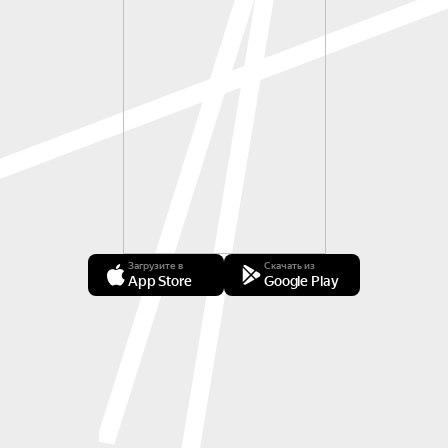
Загрузите в
Скачать из
App Store
Google Play