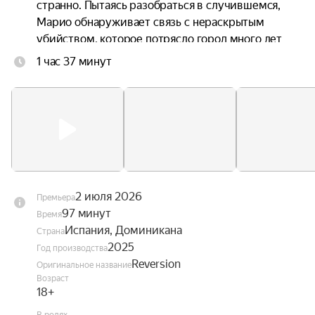
странно. Пытаясь разобраться в случившемся, 
Марио обнаруживает связь с нераскрытым 
убийством, которое потрясло город много лет 
назад. Он понимает — доверять нельзя никому.
1 час 37 минут
2 июля 2026
Премьера
97 минут
Время
Испания, Доминикана
Страна
2025
Год производства
Reversion
Оригинальное название
Возраст
18+