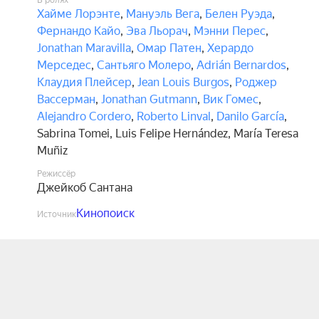
В ролях
Хайме Лорэнте
,
Мануэль Вега
,
Белен Руэда
,
Фернандо Кайо
,
Эва Льорач
,
Мэнни Перес
,
Jonathan Maravilla
,
Омар Патен
,
Херардо
Мерседес
,
Сантьяго Молеро
,
Adrián Bernardos
,
Клаудия Плейсер
,
Jean Louis Burgos
,
Роджер
Вассерман
,
Jonathan Gutmann
,
Вик Гомес
,
Alejandro Cordero
,
Roberto Linval
,
Danilo García
,
Sabrina Tomei
,
Luis Felipe Hernández
,
María Teresa
Muñiz
Режиссёр
Джейкоб Сантана
Кинопоиск
Источник