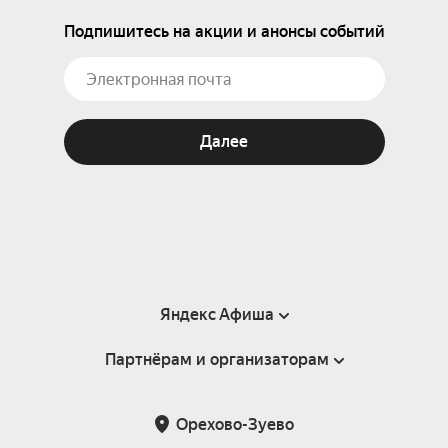
Подпишитесь на акции и анонсы событий
Далее
Яндекс Афиша
Партнёрам и организаторам
Справка
Пользовательское соглашение
Партнёрам и организаторам мероприятий
Орехово-Зуево
Подарочные сертификаты
Билетная система Яндекс Билеты