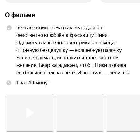
О фильме
Безнадёжный романтик Беар давно и 
безответно влюблён в красавицу Ники. 
Однажды в магазине эзотерики он находит 
странную безделушку — волшебную палочку. 
Если её сломать, исполнится твоё заветное 
желание. Беар загадывает, чтобы Ники любила 
его больше всех на свете. И вот чудо — девушка 
и правда в него влюбляется. Однако его счастью 
1 час 49 минут
быстро приходит конец — Ники буквально им 
одержима, а её знаки внимания становятся всё 
более пугающими. Оказывается, желание парня 
исполнилось, но совсем не так, как он мечтал.