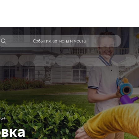
События, артисты и места
6+
овка