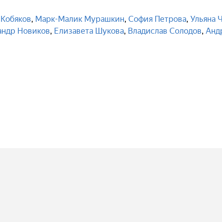
 Кобяков
,
Марк-Малик Мурашкин
,
София Петрова
,
Ульяна 
андр Новиков
,
Елизавета Шукова
,
Владислав Солодов
,
Анд