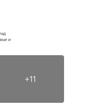
ад 
вые и 
+11