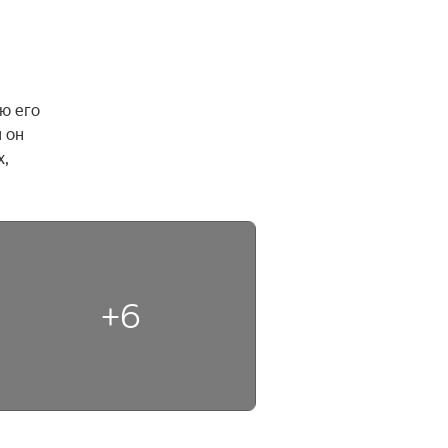
 его 
он 
, 
+6