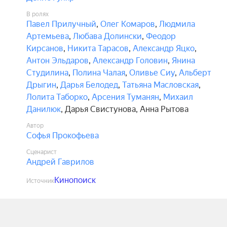
В ролях
Павел Прилучный
,
Олег Комаров
,
Людмила
Артемьева
,
Любава Долински
,
Феодор
Кирсанов
,
Никита Тарасов
,
Александр Яцко
,
Антон Эльдаров
,
Александр Головин
,
Янина
Студилина
,
Полина Чалая
,
Оливье Сиу
,
Альберт
Дрыгин
,
Дарья Белодед
,
Татьяна Масловская
,
Лолита Таборко
,
Арсения Туманян
,
Михаил
Данилюк
,
Дарья Свистунова
,
Анна Рытова
Автор
Софья Прокофьева
Сценарист
Андрей Гаврилов
Кинопоиск
Источник