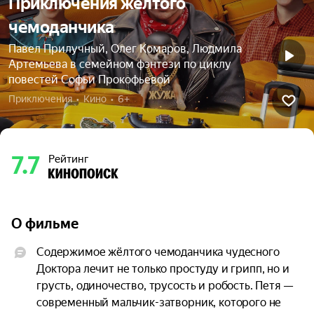
Приключения жёлтого
чемоданчика
Павел Прилучный, Олег Комаров, Людмила
Артемьева в семейном фэнтези по циклу
повестей Софьи Прокофьевой
Приключения  •  Кино  •  6+
7.7
Рейтинг
О фильме
Содержимое жёлтого чемоданчика чудесного 
Доктора лечит не только простуду и грипп, но и 
грусть, одиночество, трусость и робость. Петя — 
современный мальчик-затворник, которого не 