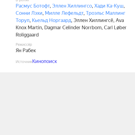
В ролях
Расмус Ботофт
,
Эллен Хиллингсо
,
Хади Ка-Куш
,
Сонни Лэхи
,
Милле Лефельдт
,
Троэльс Маллинг
Торуп
,
Кьельд Норгаард
,
Эллен Хиллингсё
,
Ava
Knox Martin
,
Dagmar Celinder Norrbom
,
Carl Løber
Roliggaard
Режиссёр
Ян Рабек
Кинопоиск
Источник